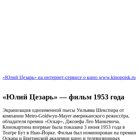
«Юлий Цезарь» на интернет-сервисе о кино www.kinopoisk.ru
«Юлий Цезарь» — фильм 1953 года
Экранизация одноименной пьесы Уильяма Шекспира от
компании Metro-Goldwyn-Mayer американского режиссёра,
обладателя премии «Оскар», Джозефа Лео Манкевича.
Кинокартина впервые была показана 3 июня 1953 года в
Театре Бут в Нью-Йорке. Фильм был номинирован на премии
Оскара и Британской академии кино и телевизионных