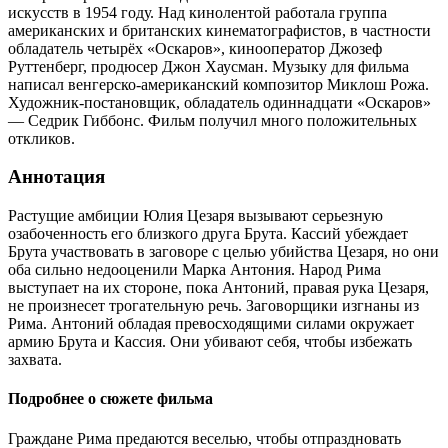
искусств в 1954 году. Над кинолентой работала группа
американских и британских кинематографистов, в частности
обладатель четырёх «Оскаров», кинооператор Джозеф
Руттенберг, продюсер Джон Хаусман. Музыку для фильма
написал венгерско-американский композитор Миклош Рожа.
Художник-постановщик, обладатель одиннадцати «Оскаров»
— Седрик Гиббонс. Фильм получил много положительных
откликов.
Аннотация
Растущие амбиции Юлия Цезаря вызывают серьезную
озабоченность его близкого друга Брута. Кассий убеждает
Брута участвовать в заговоре с целью убийства Цезаря, но они
оба сильно недооценили Марка Антония. Народ Рима
выступает на их стороне, пока Антоний, правая рука Цезаря,
не произнесет трогательную речь. Заговорщики изгнаны из
Рима. Антоний обладая превосходящими силами окружает
армию Брута и Кассия. Они убивают себя, чтобы избежать
захвата.
Подробнее о сюжете фильма
Граждане Рима предаются веселью, чтобы отпраздновать