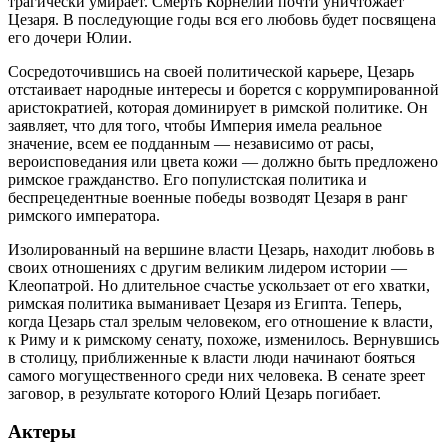
трагически умирает. Смерть Корнелии почти уничтожает
Цезаря. В последующие годы вся его любовь будет посвящена
его дочери Юлии.
Сосредоточившись на своей политической карьере, Цезарь
отстаивает народные интересы и борется с коррумпированной
аристократией, которая доминирует в римской политике. Он
заявляет, что для того, чтобы Империя имела реальное
значение, всем ее подданным
—
независимо от расы,
вероисповедания или цвета кожи
—
должно быть предложено
римское гражданство. Его популистская политика и
беспрецедентные военные победы возводят Цезаря в ранг
римского императора.
Изолированный на вершине власти Цезарь, находит любовь в
своих отношениях с другим великим лидером истории
—
Клеопатрой. Но длительное счастье ускользает от его хватки,
римская политика выманивает Цезаря из Египта. Теперь,
когда Цезарь стал зрелым человеком, его отношение к власти,
к Риму и к римскому сенату, похоже, изменилось. Вернувшись
в столицу, приближенные к власти люди начинают бояться
самого могущественного среди них человека. В сенате зреет
заговор, в результате которого Юлий Цезарь погибает.
Актеры