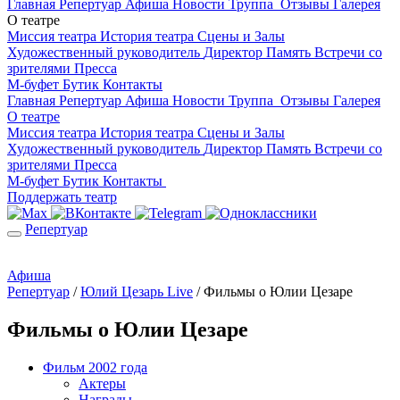
Главная
Репертуар
Афиша
Новости
Труппа
Отзывы
Галерея
О театре
Миссия театра
История театра
Сцены и Залы
Художественный руководитель
Директор
Память
Встречи со
зрителями
Пресса
М-буфет
Бутик
Контакты
Главная
Репертуар
Афиша
Новости
Труппа
Отзывы
Галерея
О театре
Миссия театра
История театра
Сцены и Залы
Художественный руководитель
Директор
Память
Встречи со
зрителями
Пресса
М-буфет
Бутик
Контакты
Поддержать театр
Репертуар
Афиша
Репертуар
/
Юлий Цезарь Live
/
Фильмы о Юлии Цезаре
Фильмы о Юлии Цезаре
Фильм 2002 года
Актеры
Награды