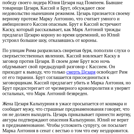
победу своего лидера Юлия Цезаря над Помпеем. Бывшие
товарищи Цезаря, Кассий и Брут, обсуждают свое
недовольство нынешним режимом. Цезарь признается своему
верному протеже Марку Антонию, что считает умного и
амбициозного Кассия опасным. Брут и Кассий встречают
Каску, который рассказывает, как Марк Антоний трижды
предлагал Цезарю корону во время церемоний, но Юлий
устроил большое шоу, отказавшись от короны.
По улицам Рима разразилась свирепая буря, поползли слухи о
сверхъестественных явлениях. Кассий вовлекает Каску в
заговор против Цезаря. В своем доме Брут всю ночь
обдумывает свой предыдущий разговор с Кассием. Он
приходит к выводу, что только
смерть Цезаря
освободит Рим
от его тирании. Брут соглашается присоединиться к
заговорщикам. Кассий предлагает убить и Марка Антония, но
Брут предостерегает от чрезмерного кровопролития и уверяет
остальных, что Марк Антоний безвреден.
Жена Цезаря Кальпурния в ужасе просыпается от кошмара и
сообщает мужу, что страшные предзнаменования говорят, что
он не должен выходить. Цезарь приказывает принести жертву,
авгуры подтверждают опасения Кальпурнии. Юлий не верит
в предзнаменование. Чтобы успокоить супругу, он посылает
Марка Антония в сенат с вестью о том что ему нездоровится.