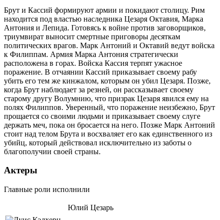
Брут и Кассий формируют армии и покидают столицу. Рим
находится под властью наследника Цезаря Октавия, Марка
Антония и Лепида. Готовясь к войне против заговорщиков,
триумвират выносит смертные приговоры десяткам
политических врагов. Марк Антоний и Октавий ведут войска
к Филиппам. Армия Марка Антония стратегически
расположена в горах. Войска Кассия терпят ужасное
поражение. В отчаянии Кассий приказывает своему рабу
убить его тем же кинжалом, которым он убил Цезаря. Позже,
когда Брут наблюдает за резней, он рассказывает своему
старому другу Волумнию, что призрак Цезаря явился ему на
полях Филиппов. Уверенный, что поражение неизбежно, Брут
прощается со своими людьми и приказывает своему слуге
держать меч, пока он бросается на него. Позже Марк Антоний
стоит над телом Брута и восхваляет его как единственного из
убийц, который действовал исключительно из заботы о
благополучии своей страны.
Актеры
Главные роли исполнили
Юлий Цезарь