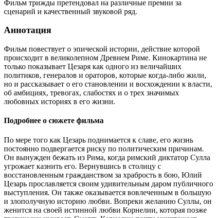
Фильм трижды претендовал на различные премии за
сценарий и качественный звуковой ряд.
Аннотация
Фильм повествует о эпической истории, действие которой
происходит в великолепном Древнем Риме. Кинокартина не
только показывает Цезаря как одного из величайших
политиков, генералов и ораторов, которые когда-либо жили,
но и рассказывает о его становлении и восхождении к власти,
об амбициях, тревогах, слабостях и о трех значимых
любовных историях в его жизни.
Подробнее о сюжете фильма
По мере того как Цезарь поднимается к славе, его жизнь
постоянно подвергается риску по политическим причинам.
Он вынужден бежать из Рима, когда римский диктатор Сулла
угрожает казнить его. Вернувшись в столицу с
восстановленным гражданством за храбрость в бою, Юлий
Цезарь прославляется своим удивительным даром публичного
выступления. Он также оказывается вовлеченным в большую
и злополучную историю любви. Вопреки желанию Суллы, он
женится на своей истинной любви Корнелии, которая позже