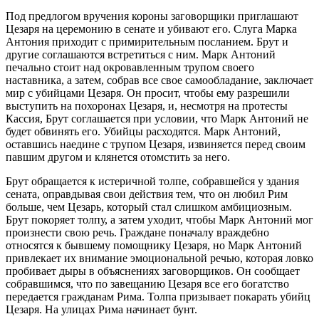
Под предлогом вручения короны заговорщики приглашают
Цезаря на церемонию в сенате и убивают его. Слуга Марка
Антония приходит с примирительным посланием. Брут и
другие соглашаются встретиться с ним. Марк Антоний
печально стоит над окровавленным трупом своего
наставника, а затем, собрав все свое самообладание, заключает
мир с убийцами Цезаря. Он просит, чтобы ему разрешили
выступить на похоронах Цезаря, и, несмотря на протесты
Кассия, Брут соглашается при условии, что Марк Антоний не
будет обвинять его. Убийцы расходятся. Марк Антоний,
оставшись наедине с трупом Цезаря, извиняется перед своим
павшим другом и клянется отомстить за него.
Брут обращается к истеричной толпе, собравшейся у здания
сената, оправдывая свои действия тем, что он любил Рим
больше, чем Цезарь, который стал слишком амбициозным.
Брут покоряет толпу, а затем уходит, чтобы Марк Антоний мог
произнести свою речь. Граждане поначалу враждебно
относятся к бывшему помощнику Цезаря, но Марк Антоний
привлекает их внимание эмоциональной речью, которая ловко
пробивает дыры в объяснениях заговорщиков. Он сообщает
собравшимся, что по завещанию Цезаря все его богатство
передается гражданам Рима. Толпа призывает покарать убийц
Цезаря. На улицах Рима начинает бунт.