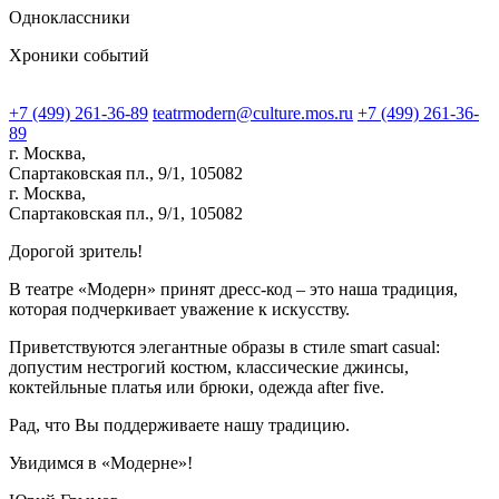
Одноклассники
Хроники событий
+7 (499) 261-36-89
teatrmodern@culture.mos.ru
+7 (499) 261-36-
89
г. Москва,
Спартаковская пл., 9/1, 105082
г. Москва,
Спартаковская пл., 9/1, 105082
Дорогой зритель!
В театре «Модерн» принят дресс-код – это наша традиция,
которая подчеркивает уважение к искусству.
Приветствуются элегантные образы в стиле smart casual:
допустим нестрогий костюм, классические джинсы,
коктейльные платья или брюки, одежда after five.
Рад, что Вы поддерживаете нашу традицию.
Увидимся в «Модерне»!