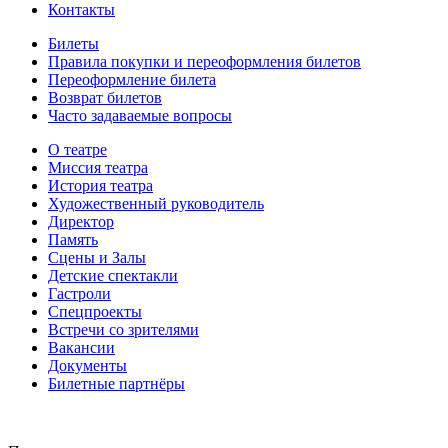
Контакты
Билеты
Правила покупки и переоформления билетов
Переоформление билета
Возврат билетов
Часто задаваемые вопросы
О театре
Миссия театра
История театра
Художественный руководитель
Директор
Память
Сцены и Залы
Детские спектакли
Гастроли
Спецпроекты
Встречи со зрителями
Вакансии
Документы
Билетные партнёры