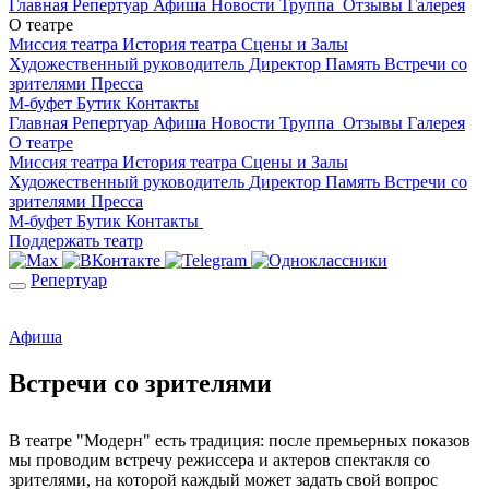
Главная
Репертуар
Афиша
Новости
Труппа
Отзывы
Галерея
О театре
Миссия театра
История театра
Сцены и Залы
Художественный руководитель
Директор
Память
Встречи со
зрителями
Пресса
М-буфет
Бутик
Контакты
Главная
Репертуар
Афиша
Новости
Труппа
Отзывы
Галерея
О театре
Миссия театра
История театра
Сцены и Залы
Художественный руководитель
Директор
Память
Встречи со
зрителями
Пресса
М-буфет
Бутик
Контакты
Поддержать театр
Репертуар
Афиша
Встречи со зрителями
В театре "Модерн" есть традиция: после премьерных показов
мы проводим встречу режиссера и актеров спектакля со
зрителями, на которой каждый может задать свой вопрос