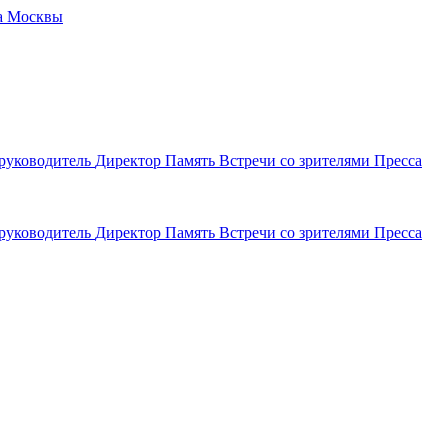
да Москвы
руководитель
Директор
Память
Встречи со зрителями
Пресса
руководитель
Директор
Память
Встречи со зрителями
Пресса