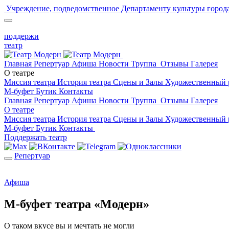
Учреждение, подведомственное Департаменту культуры горо
поддержи
театр
Главная
Репертуар
Афиша
Новости
Труппа
Отзывы
Галерея
О театре
Миссия театра
История театра
Сцены и Залы
Художественный 
М-буфет
Бутик
Контакты
Главная
Репертуар
Афиша
Новости
Труппа
Отзывы
Галерея
О театре
Миссия театра
История театра
Сцены и Залы
Художественный 
М-буфет
Бутик
Контакты
Поддержать театр
Репертуар
Афиша
М-буфет театра «Модерн»
О таком вкусе вы и мечтать не могли