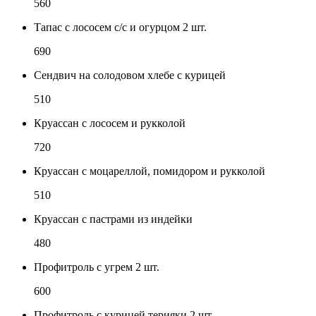
560
Тапас с лососем с/с и огурцом 2 шт.
690
Сендвич на солодовом хлебе с курицей
510
Круассан с лососем и рукколой
720
Круассан с моцареллой, помидором и рукколой
510
Круассан с пастрами из индейки
480
Профитроль с угрем 2 шт.
600
Профитроль с курицей терияки 2 шт.