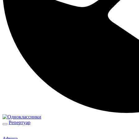
Репертуар
Афиша