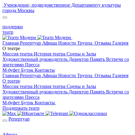
Учреждение, подведомственное Департаменту культуры
города Москвы
поддержи
театр
Главная
Репертуар
Афиша
Новости
Труппа
Отзывы
Галерея
О театре
Миссия театра
История театра
Сцены и Залы
Художественный руководитель
Директор
Память
Встречи со
зрителями
Пресса
М-буфет
Бутик
Контакты
Главная
Репертуар
Афиша
Новости
Труппа
Отзывы
Галерея
О театре
Миссия театра
История театра
Сцены и Залы
Художественный руководитель
Директор
Память
Встречи со
зрителями
Пресса
М-буфет
Бутик
Контакты
Поддержать театр
Репертуар
Афиша