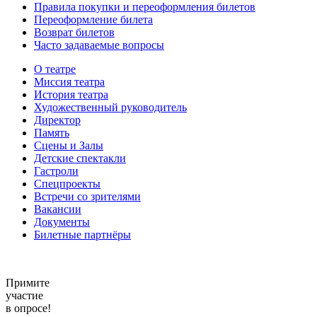
Правила покупки и переоформления билетов
Переоформление билета
Возврат билетов
Часто задаваемые вопросы
О театре
Миссия театра
История театра
Художественный руководитель
Директор
Память
Сцены и Залы
Детские спектакли
Гастроли
Спецпроекты
Встречи со зрителями
Вакансии
Документы
Билетные партнёры
Примите
участие
в опросе!