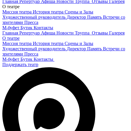
Главная
Репертуар
Афиша
Новости
Труппа
Отзывы
Галерея
О театре
Миссия театра
История театра
Сцены и Залы
Художественный руководитель
Директор
Память
Встречи со
зрителями
Пресса
М-буфет
Бутик
Контакты
Главная
Репертуар
Афиша
Новости
Труппа
Отзывы
Галерея
О театре
Миссия театра
История театра
Сцены и Залы
Художественный руководитель
Директор
Память
Встречи со
зрителями
Пресса
М-буфет
Бутик
Контакты
Поддержать театр