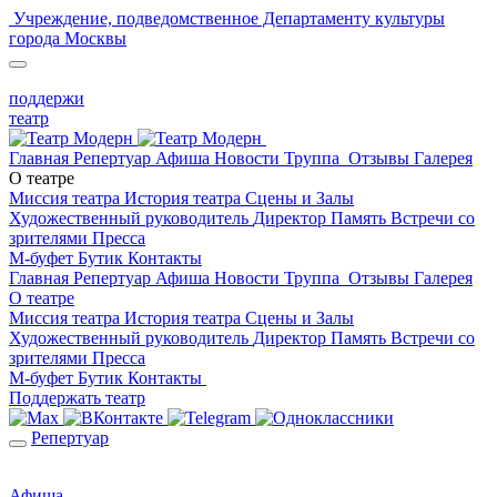
Учреждение, подведомственное Департаменту культуры
города Москвы
поддержи
театр
Главная
Репертуар
Афиша
Новости
Труппа
Отзывы
Галерея
О театре
Миссия театра
История театра
Сцены и Залы
Художественный руководитель
Директор
Память
Встречи со
зрителями
Пресса
М-буфет
Бутик
Контакты
Главная
Репертуар
Афиша
Новости
Труппа
Отзывы
Галерея
О театре
Миссия театра
История театра
Сцены и Залы
Художественный руководитель
Директор
Память
Встречи со
зрителями
Пресса
М-буфет
Бутик
Контакты
Поддержать театр
Репертуар
Афиша