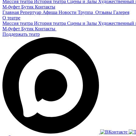
Миссия театра
История театра
Сцены и Залы
Художественный 
М-буфет
Бутик
Контакты
Главная
Репертуар
Афиша
Новости
Труппа
Отзывы
Галерея
О театре
Миссия театра
История театра
Сцены и Залы
Художественный 
М-буфет
Бутик
Контакты
Поддержать театр