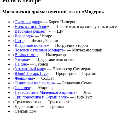
Роли в театре
Московский драматический театр «Модерн»
«
Скотный двор
» — Боров Цицерон
«
Ночь в Лиссабоне
» — Посетитель в казино, узник в лаге
«
Вероника решает...
» — Шу
«
Леонардо
» — Чезаре
«
Петр
» — Федос, Боярин
«
Кладбище понтов
» — Погрузчик второй
«
Человек с глазами Моцарта
» — Митька-полицай
«
Война и мир
» — Император
«
Nirvana
» — Представитель опеки
«
На дне
» — Бубнов
«
Затерянный мир
» — Профессор Саммерли
«
Юлий Цезарь Live
» — Прорицатель, Стратон
«
Женщины
» — Солдат
«
О дивный новый мир
» — Раздатчик Сомы
«
Саломея
» — Мириец
«
Путешествие Маленького принца
» — Лис
«
Три поросёнка и Серый волк
» — Нуф-Нуф
«Трусохвостик» — Трусохвостик
«Дядюшкин сон» — Гришка
«Старый дом»