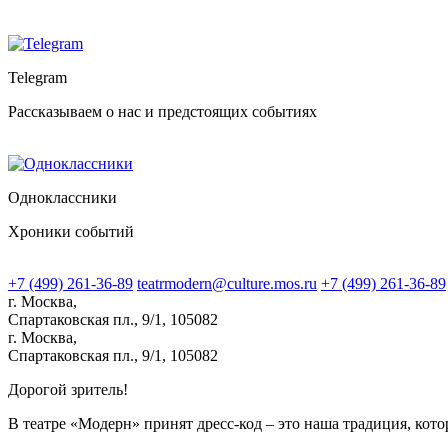
Telegram
Рассказываем о нас и предстоящих событиях
Одноклассники
Хроники событий
+7 (499) 261-36-89
teatrmodern@culture.mos.ru
+7 (499) 261-36-89
г. Москва,
Спартаковская пл., 9/1, 105082
г. Москва,
Спартаковская пл., 9/1, 105082
Дорогой зритель!
В театре «Модерн» принят дресс-код – это наша традиция, кото