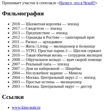
Принимает участие в спектакле «
Ничего, что я Чехоff?
»
Фильмография
2018 — Шахматная королева — эпизод
2017 — Свидетели — эпизод
2013 — Предчувствие — эпизод
2012 — Однажды в Ростове — санитарный врач
2011 — Раскол — архидьякон
2011 — Жить | Living — милиционер в больнице
2010 — УГРО. Простые парни-3 — Щеглов сержант
2010 — Такая обычная жизнь — сотрудник милиции
2008 — Обручальное кольцо — врач скорой помощи
2007 — Реальный папа — эпизод
2007 — Дом на набережной — Ширейко
2004 — Неслужебное задание — Микола
2004 — Москва. Центральный округ-2 — эпизод
2003 — Простые истины — милиционер
2003 — Москва. Центральный округ — диггер
Ссылки
www.kino-teatr.ru