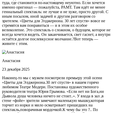
туда, где становится по-настоящему неуютно. Если хочется
именно оригинал — пожалуйста, РАМТ. Там идёт не менее
гениальный спектакль: не лучше и не хуже, просто другой. С
иным посылом, иной задачей и другим разговором со
зрителем. «Цветы для Элджернона. 30 лет спустя» вовсе не
стремятся вам понравиться — и в этом их особое
великолепие. Это спектакль о сложном, о будущем, которое не
всегда хочется видеть. Он заканчивается, свет гаснет, а внутри
остаётся долгое послевкусное молчание.?Вот теперь —
живите с этим.
Анастасия
23 декабря 2025
Наконец-то мы с мужем посмотрели премьеру этой осени
«Цветы для Элджернона.30 лет спустя» в нашем горячо
любимом Театре Модерн. Постановка художественного
руководителя театра Юрия Грымова. «Если нет ни Бога,ни
Дьявола душа человека ничего не стоит..». У входа в зал ,в
стене «фойе» зрители замечают маленькую мышку,которая
торчит из норки и мило осматривает пришедших на
спектакль,поворачивая мордочкой.К чему бы это ?.. По