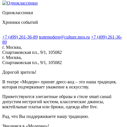
Одноклассники
Хроники событий
+7 (499) 261-36-89
teatrmodern@culture.mos.ru
+7 (499) 261-36-
89
г. Москва,
Спартаковская пл., 9/1, 105082
г. Москва,
Спартаковская пл., 9/1, 105082
Дорогой зритель!
В театре «Модерн» принят дресс-код – это наша традиция,
которая подчеркивает уважение к искусству.
Приветствуются элегантные образы в стиле smart casual:
допустим нестрогий костюм, классические джинсы,
коктейльные платья или брюки, одежда after five.
Рад, что Вы поддерживаете нашу традицию.
Увидимся в «Модерне»!