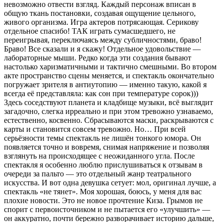
невозможно отвести взгляд. Каждый персонаж вписан в
общую ткань постановки, создавая ощущение цельного,
живого организма. Игра актеров потрясающая. Серикову
отдельное спасибо! ТАК играть сумасшедшего, не
переигрывая, переключаясь между субличностями, браво!
Браво! Все сказали и я скажу! Отдельное удовольствие —
лабораторные мыши. Редко когда эти создания бывают
настолько харизматичными и тактично смешными. Во втором
акте пространство сцены меняется, и спектакль окончательно
погружает зрителя в антиутопию — именно такую, какой я
всегда её представляла: как сон при температуре сорок)))
Здесь соседствуют планета и кладбище музыки, всё выглядит
загадочно, слегка ирреально и при этом тревожно узнаваемо,
естественно, косвенно. Сбрасываются маски, раскрываются с
карты и становится совсем тревожно. Но… При всей
серьёзности темы спектакль не лишён тонкого юмора. Он
появляется точно и вовремя, снимая напряжение и позволяя
взглянуть на происходящее с неожиданного угла. После
спектакля я особенно люблю прислушиваться к отзывам в
очереди за пальто — это отдельный жанр театрального
искусства. И вот одна девушка сетует: мол, оригинал лучше, а
спектакль «не тянет». Моя хорошая, боюсь, у меня для вас
плохие новости. Это не новое прочтение Киза. Грымов не
спорит с первоисточником и не пытается его «улучшить» —
он аккуратно, почти бережно разворачивает историю дальше,