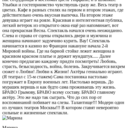
Улыбки и гостеприимство чувствуешь сразу же. Весь театр в
цветах. Кафе в разных стилях на первом и втором этажах, где
действительно очень вкусная выпечка. На втором этаже
девушка играет на рояле. Красивая и интелегентная публика,
легкий ветерок из открытого окна ещё раз напоминает, вот
она прекрасная Весна. Спектакль начался очень неожиданно.
Слева и справа от сцены открылись двери и мужчина и
женщина начинают задумчиво курить. Вау! Спектакль
начинается в казино во Франции накануне начала 2-й
Мировой войны. Где на барной стойке лежит женщина в
красивом красном платье и держит мундштук..... Далее
конечно предлагаю каждому придти посмотреть! Любовь,
страсть, безысходность, война, болезнь. Закручивается вихрем
сюжет о Любви! Любви к Жизни! Актёры гениально играют.
(Я театрал с 15-м стажем) Сама постановка настолько
погружает в Европу военных лет. Настолько веришь. До
мурашек веришь и как будто сама проживаешь эту жизнь.
БРАВО Грымову, БРАВО всему составу. БРАВО главному
актёру. Это же надо так сыграть. Что до сих пор от
воспоминаний побивает на слезы. Талантище!!! Модерн один
из лучших театров Москвы!!! В котором ставят невероятно
сильные и жизненные спектакли.
Марина