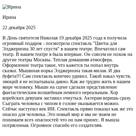
Ирина
22 декабря 2025
В День святителя Николая 19 декабря 2025 года я получила
огромный подарок - посмотрела спектакль "Цветы для
Элджернона 30 лет спустя" в вашем театре. Впечатлил сам
театр. В вашем театре я была впервые. Он совсем не похож на
другие театры Москвы. Теплая домашняя атмосфера.
Оформление театра такое, что кажется ты попал внутрь
сказки. Мышиная норка Элджернона такая милая. И два
буфета!!! Сам спектакль конечно удивил. Такой накал чувств,
эмоций я не испытывала давно. Как же трудно жить в нашем
мире человеку. Мыши на сцене сделали представление
фантастическим волшебным немного нереальным. Хор
корейских девушек заставил очнуться. Актерам веришь сразу.
Сыграть человека с чипом в голове оказывается можно.
Сейчас наступил век ИИ. Спектакль прямо показал как же это
опасно для человека. Это новый мир и мы не знаем не
понимаем всех опасностей что он нам принес. Я вышла
потрясенная. Огромное спасибо его создателям.