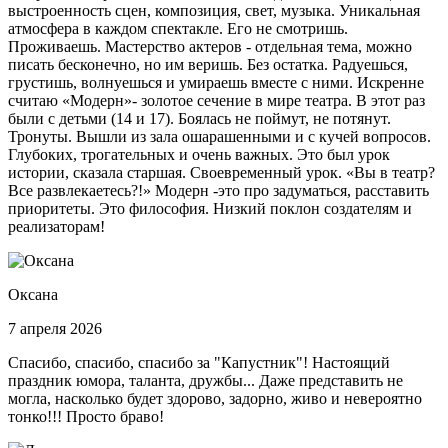
выстроенность сцен, композиция, свет, музыка. Уникальная
атмосфера в каждом спектакле. Его не смотришь.
Проживаешь. Мастерство актеров - отдельная тема, можно
писать бесконечно, но им веришь. Без остатка. Радуешься,
грустишь, волнуешься и умираешь вместе с ними. Искренне
считаю «Модерн»- золотое сечение в мире театра. В этот раз
были с детьми (14 и 17). Боялась не поймут, не потянут.
Тронуты. Вышли из зала ошарашенными и с кучей вопросов.
Глубоких, трогательных и очень важных. Это был урок
истории, сказала старшая. Своевременный урок. «Вы в театр?
Все развлекаетесь?!» Модерн -это про задуматься, расставить
приоритеты. Это философия. Низкий поклон создателям и
реализаторам!
Оксана
7 апреля 2026
Спасибо, спасибо, спасибо за "Капустник"! Настоящий
праздник юмора, таланта, дружбы... Даже представить не
могла, насколько будет здорово, задорно, живо и невероятно
тонко!!! Просто браво!