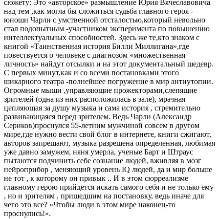
сюжету: Это «авторское» размышление Юрия Вячеславовича
над тем ,как могла бы сложиться судьба главного героя -
юноши Чарли с умственной отсталостью,который невольно
стал подопытным -участником эксперимента по повышению
интеллектуальных способностей. Здесь же те,кто знаком с
книгой «Таинственная история Билли Миллигана»,где
повествуется о человеке с диагнозом «множественная
личность» найдут отсылки и на этот документальный шедевр.
С первых минут,как и со всеми постановками этого
шикарного театра -полнейшее погружение в мир антиутопии.
Огромные мыши ,управляющие прожекторами,слепящие
зрителей (одна из них расположилась в зале), мрачная
цепляющая за душу музыка и сама история , стремительно
развивающаяся перед зрителем. Ведь Чарли (Александр
Сериков)проснулся 55-летним мужчиной совсем в другом
мире,где нужно вести свой блог в интернете, книги сжигают,
авторов запрещают, музыка разрешена определенная, любимая
уже давно замужем, няня умерла, ученые Барт и Штраус
пытаются подчинить себе сознание людей, вживляя в мозг
нейроприбор , меняющий уровень IQ людей, да и мир больше
не тот , к которому он привык .. И в этом сюрреализме
главному герою прийдется искать самого себя и не только ему
, но и зрителям , пришедшим на постановку, ведь иначе для
чего это все? «Чтобы люди в этом мире наконец-то
проснулись!».