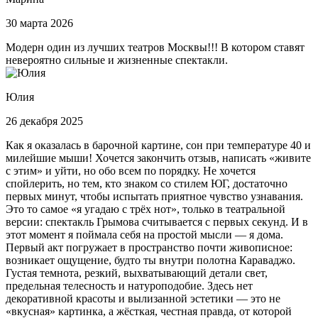
30 марта 2026
Модерн один из лучших театров Москвы!!! В котором ставят
невероятно сильные и жизненные спектакли.
Юлия
26 декабря 2025
Как я оказалась в барочной картине, сон при температуре 40 и
милейшие мыши! Хочется закончить отзыв, написать «живите
с этим» и уйти, но обо всем по порядку. Не хочется
спойлерить, но тем, кто знаком со стилем ЮГ, достаточно
первых минут, чтобы испытать приятное чувство узнавания.
Это то самое «я угадаю с трёх нот», только в театральной
версии: спектакль Грымова считывается с первых секунд. И в
этот момент я поймала себя на простой мысли — я дома.
Первый акт погружает в пространство почти живописное:
возникает ощущение, будто ты внутри полотна Караваджо.
Густая темнота, резкий, выхватывающий детали свет,
предельная телесность и натуроподобие. Здесь нет
декоративной красоты и вылизанной эстетики — это не
«вкусная» картинка, а жёсткая, честная правда, от которой