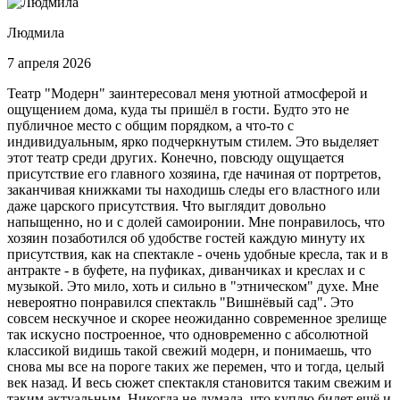
Людмила
7 апреля 2026
Театр "Модерн" заинтересовал меня уютной атмосферой и
ощущением дома, куда ты пришёл в гости. Будто это не
публичное место с общим порядком, а что-то с
индивидуальным, ярко подчеркнутым стилем. Это выделяет
этот театр среди других. Конечно, повсюду ощущается
присутствие его главного хозяина, где начиная от портретов,
заканчивая книжками ты находишь следы его властного или
даже царского присутствия. Что выглядит довольно
напыщенно, но и с долей самоиронии. Мне понравилось, что
хозяин позаботился об удобстве гостей каждую минуту их
присутствия, как на спектакле - очень удобные кресла, так и в
антракте - в буфете, на пуфиках, диванчиках и креслах и с
музыкой. Это мило, хоть и сильно в "этническом" духе. Мне
невероятно понравился спектакль "Вишнёвый сад". Это
совсем нескучное и скорее неожиданно современное зрелище
так искусно построенное, что одновременно с абсолютной
классикой видишь такой свежий модерн, и понимаешь, что
снова мы все на пороге таких же перемен, что и тогда, целый
век назад. И весь сюжет спектакля становится таким свежим и
таким актуальным. Никогда не думала, что куплю билет ещё и