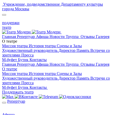
Учреждение, подведомственное Департаменту культуры
города Москвы
поддержи
театр
Главная
Репертуар
Афиша
Новости
Труппа
Отзывы
Галерея
О театре
Миссия театра
История театра
Сцены и Залы
Художественный руководитель
Директор
Память
Встречи со
зрителями
Пресса
М-буфет
Бутик
Контакты
Главная
Репертуар
Афиша
Новости
Труппа
Отзывы
Галерея
О театре
Миссия театра
История театра
Сцены и Залы
Художественный руководитель
Директор
Память
Встречи со
зрителями
Пресса
М-буфет
Бутик
Контакты
Поддержать театр
Репертуар
Афиша