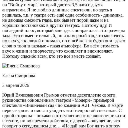
на "Войну и мир", который длится 3,5 часа с двумя
антрактами. Я не люблю длинные спектакли, но здесь я
решилась, т.к. у театра есть ещё одна особенность - динамика,
не дающая смежить глаза, как бывает порой даже и на
хороших постановках в других театрах. Поэтому иду. И
последний плюс, который мне здесь понравился - это размеры
зала. Это и вместительный, но и камерный зал, что мне очень
по вкусу, т.к. людей и немало, но и всё же как будто они где-то
словно твои знакомые - такая атмосфера. Во всём этом есть
вкус к жизни и творчеству, что оживляет и вдохновляет.
Поэтому спасибо всем, кто это всё вместе создаёт.
Елена Смирнова
3 апреля 2026
Юрий Вячеславович Грымов отметил десятилетие своего
руководства обновленным театром «Модерн» премьерой
спектакля «Вишневый сад» по комедии А.П. Чехова. В марте
первые зрители смогли увидеть этот непростой спектакль. С
одной стороны – никакого отступления от первоисточника ни
в тексте, ни во времени действия, с другой - ощущение, что
говорят о сегодняшнем дне… «Не дай вам Бог жить в эпоху