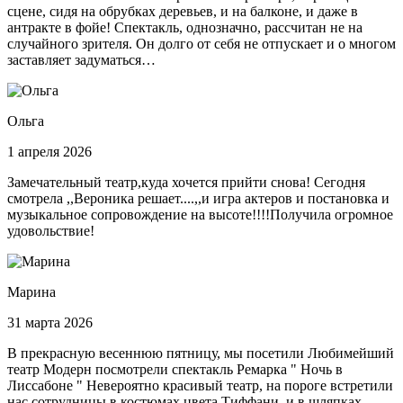
сцене, сидя на обрубках деревьев, и на балконе, и даже в
антракте в фойе! Спектакль, однозначно, рассчитан не на
случайного зрителя. Он долго от себя не отпускает и о многом
заставляет задуматься…
Ольга
1 апреля 2026
Замечательный театр,куда хочется прийти снова! Сегодня
смотрела ,,Вероника решает....,,и игра актеров и постановка и
музыкальное сопровождение на высоте!!!!Получила огромное
удовольствие!
Марина
31 марта 2026
В прекрасную весеннюю пятницу, мы посетили Любимейший
театр Модерн посмотрели спектакль Ремарка " Ночь в
Лиссабоне " Невероятно красивый театр, на пороге встретили
нас сотрудницы в костюмах цвета Тиффани, и в шляпках.